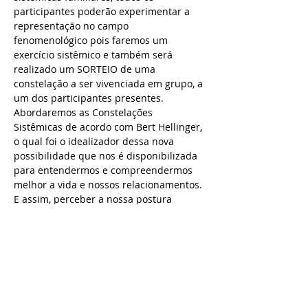
participantes poderão experimentar a 
representação no campo 
fenomenológico pois faremos um 
exercício sistêmico e também será 
realizado um SORTEIO de uma 
constelação a ser vivenciada em grupo, a 
um dos participantes presentes.
Abordaremos as Constelações 
Sistêmicas de acordo com Bert Hellinger, 
o qual foi o idealizador dessa nova 
possibilidade que nos é disponibilizada 
para entendermos e compreendermos 
melhor a vida e nossos relacionamentos. 
E assim, perceber a nossa postura 
perante tudo e todos que fazem parte 
do nosso sistema. Hellinger apresenta 
que a constelação sistêmica é um 
caminho para um outro nível de 
consciência, e que a partir dela podemos 
transformar o nosso ser e nosso campo 
familiar.