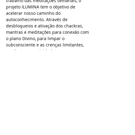
trabalho das meditações semanais, o 
projeto ILUMINA tem o objetivo de 
acelerar nosso caminho do 
autoconhecimento. Através de 
desbloqueios e ativação dos chackras, 
mantras e meditações para conexão com 
o plano Divino, para limpar o 
subconsciente e as crenças limitantes, 
conduziremos atividades 
complementares e mais poderosas.
ILUMINA - corpo - 1 sábado por mês;
ILUMINA - alma - 1 segunda-feira à noite 
por mês.
Sábado dia 31 de março às 17h. 
Inscrições R$ 40
Saiba Mais >
Compartilhe este evento