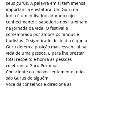
seus gurus. A palavra em si tem imensa 
importância e estatura. Um Guru na 
Índia é um indivíduo adorado cujo 
conhecimento e sabedoria nos iluminam 
na jornada da vida. O festival é 
comemorado por ambos os hindus e 
budistas. O significado deste dia é que o 
Guru detém a posição mais essencial na 
vida de uma pessoa. E para lhe prestar 
total respeito e honra as pessoas 
celebram o Guru Purnima.
Consciente ou inconscientemente todos 
são Gurus de alguém. 
Você dá conselhos e direciona as 
pessoas, cuida e dá amor! Todos fazem 
isto, mas façam com 100%, sem esperar 
algo em troca: este é o princípio do 
Guru. Não há diferença entre o Divino, o 
indivíduo e o Guru. Todos são um só.
Na quinta-feira, dia 18 de julho às 19h30 
faremos um lindo ritual indiano para 