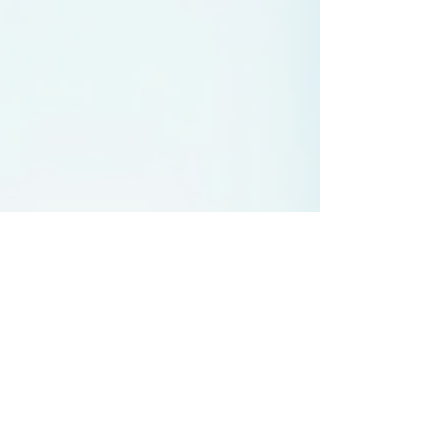
quero compartilhar com você algumas
estratégias para crescimento pessoal e
profissional que uso no meu dia a dia.
Vamos juntos nessa jornada de
autodescoberta e evolução? Ferramentas
de Autodesenvolvimento para
Transformar Sua Rotina A