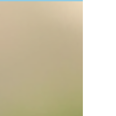
coração. Pois é, o autoconhecimento é
uma chave poderosa para abrir portas que
a gente nem sabia que existiam. E é
exatamente sobre isso que quero
conversar hoje, trazendo tudo sobre o
Projeto X e os benefícios do
autoconhecimento para a saúde e o bem-
estar. Vamos juntos nessa jornada?
Prometo que vai ser leve, divert