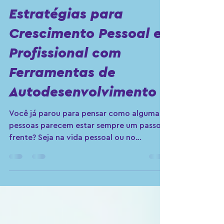
Fernanda Bmp
27 de abr.
4 min de leitura
Estratégias para
Crescimento Pessoal e
Profissional com
Ferramentas de
Autodesenvolvimento
Você já parou para pensar como algumas
pessoas parecem estar sempre um passo à
frente? Seja na vida pessoal ou no
trabalho, elas têm um brilho especial, uma
energia que contagia. E sabe o que é mais
legal? Isso não é sorte, é estratégia! Hoje,