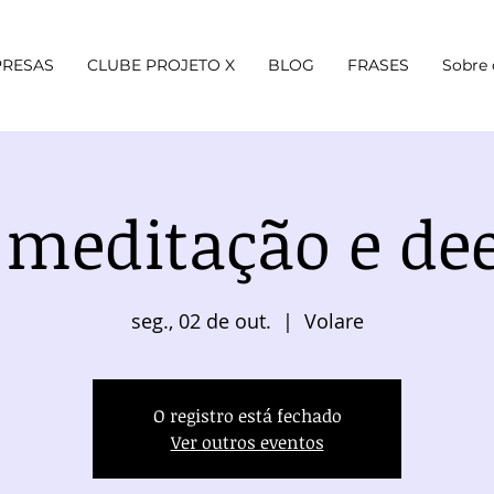
RESAS
CLUBE PROJETO X
BLOG
FRASES
Sobre 
0 meditação e de
seg., 02 de out.
  |  
Volare
O registro está fechado
Ver outros eventos