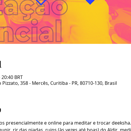
l
– 20:40 BRT
Pizzato, 358 - Mercês, Curitiba - PR, 80710-130, Brasil
o
s presencialmente e online para meditar e trocar deeksha
nir, rir das piadas  ruins (às vezes até boas) do Aldir, med