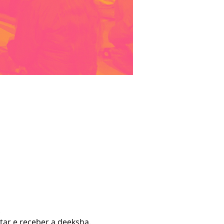
.
itar e receber a deeksha.