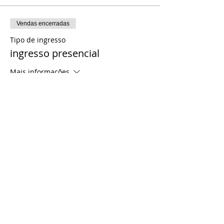
Vendas encerradas
Tipo de ingresso
ingresso presencial
Mais informações
Preço
R$ 35,00
Vendas encerradas
Tipo de ingresso
ingresso meditação online
Mais informações
Preço