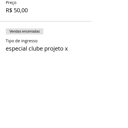
Preço
R$ 50,00
Vendas encerradas
Tipo de ingresso
especial clube projeto x
Mais informações
Preço
R$ 30,00
Vendas encerradas
Tipo de ingresso
ingresso duplo
Mais informações