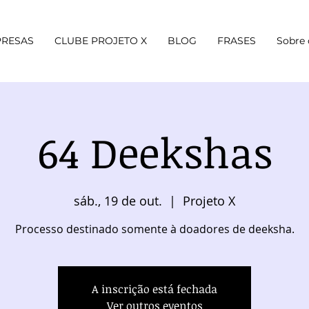
RESAS
CLUBE PROJETO X
BLOG
FRASES
Sobre 
64 Deekshas
sáb., 19 de out.
  |  
Projeto X
Processo destinado somente à doadores de deeksha.
A inscrição está fechada
Ver outros eventos