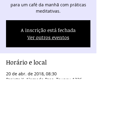
para um café da manhã com práticas
meditativas.
A inscrição está fechada
Ver outros eventos
Horário e local
20 de abr. de 2018, 08:30
Projeto X, Alameda Pres. Taunay, 1326 -
Batel, Curitiba - PR, Brasil
Compartilhe este evento