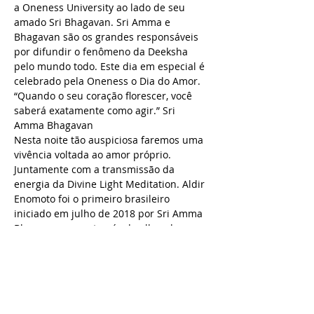
a Oneness University ao lado de seu 
amado Sri Bhagavan. Sri Amma e 
Bhagavan são os grandes responsáveis 
por difundir o fenômeno da Deeksha 
pelo mundo todo. Este dia em especial é 
celebrado pela Oneness o Dia do Amor.
“Quando o seu coração florescer, você 
saberá exatamente como agir.” Sri 
Amma Bhagavan
Nesta noite tão auspiciosa faremos uma 
vivência voltada ao amor próprio. 
Juntamente com a transmissão da 
energia da Divine Light Meditation. Aldir 
Enomoto foi o primeiro brasileiro 
iniciado em julho de 2018 por Sri Amma 
Bhagavan para através do olhar doar 
esta energia que te conecta ainda mais 
com seu divino pessoal.
Quarta-feira, 15 de Agosto às 19h30.
Inscrições: R$ 60. (Diretamente no 
Projeto X ou via sympla: 