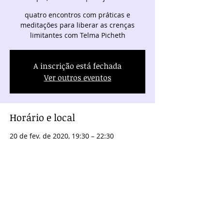
quatro encontros com práticas e
meditações para liberar as crenças
limitantes com Telma Picheth
A inscrição está fechada
Ver outros eventos
Horário e local
20 de fev. de 2020, 19:30 – 22:30
Projeto X, Alameda Pres. Taunay, 1326 -
Batel, Curitiba - PR, 80730-000, Brasil
Compartilhe este evento