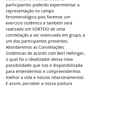
participantes poderão experimentar a 
representação no campo 
fenomenológico pois faremos um 
exercício sistêmico e também será 
realizado um SORTEIO de uma 
constelação a ser vivenciada em grupo, a 
um dos participantes presentes.
Abordaremos as Constelações 
Sistêmicas de acordo com Bert Hellinger, 
o qual foi o idealizador dessa nova 
possibilidade que nos é disponibilizada 
para entendermos e compreendermos 
melhor a vida e nossos relacionamentos. 
E assim, perceber a nossa postura 
perante tudo e todos que fazem parte 
do nosso sistema. Hellinger apresenta 
que a constelação sistêmica é um 
caminho para um outro nível de 
consciência, e que a partir dela podemos 
transformar o nosso ser e nosso campo 
familiar.