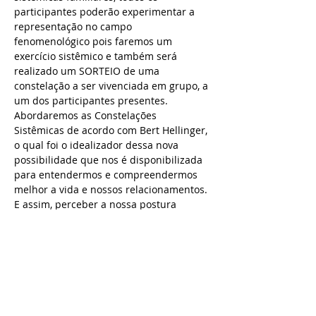
participantes poderão experimentar a 
representação no campo 
fenomenológico pois faremos um 
exercício sistêmico e também será 
realizado um SORTEIO de uma 
constelação a ser vivenciada em grupo, a 
um dos participantes presentes.
Abordaremos as Constelações 
Sistêmicas de acordo com Bert Hellinger, 
o qual foi o idealizador dessa nova 
possibilidade que nos é disponibilizada 
para entendermos e compreendermos 
melhor a vida e nossos relacionamentos. 
E assim, perceber a nossa postura 
perante tudo e todos que fazem parte 
do nosso sistema. Hellinger apresenta 
que a constelação sistêmica é um 
caminho para um outro nível de 
consciência, e que a partir dela podemos 
transformar o nosso ser e nosso campo 
familiar.