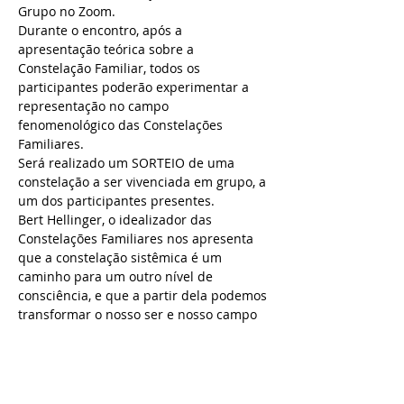
Grupo no Zoom.
Durante o encontro, após a 
apresentação teórica sobre a 
Constelação Familiar, todos os 
participantes poderão experimentar a 
representação no campo 
fenomenológico das Constelações 
Familiares. 
Será realizado um SORTEIO de uma 
constelação a ser vivenciada em grupo, a 
um dos participantes presentes.
Bert Hellinger, o idealizador das 
Constelações Familiares nos apresenta 
que a constelação sistêmica é um 
caminho para um outro nível de 
consciência, e que a partir dela podemos 
transformar o nosso ser e nosso campo 
familiar.
Estamos vinculados ao nosso sistema e 
para continuar a pertencer a ele, 
seguimos também com as lealdades 