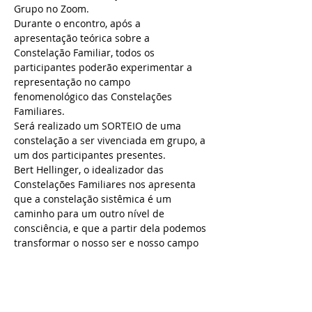
Grupo no Zoom.
Durante o encontro, após a 
apresentação teórica sobre a 
Constelação Familiar, todos os 
participantes poderão experimentar a 
representação no campo 
fenomenológico das Constelações 
Familiares. 
Será realizado um SORTEIO de uma 
constelação a ser vivenciada em grupo, a 
um dos participantes presentes.
Bert Hellinger, o idealizador das 
Constelações Familiares nos apresenta 
que a constelação sistêmica é um 
caminho para um outro nível de 
consciência, e que a partir dela podemos 
transformar o nosso ser e nosso campo 
familiar.
Estamos vinculados ao nosso sistema e 
para continuar a pertencer a ele, 
seguimos também com as lealdades 