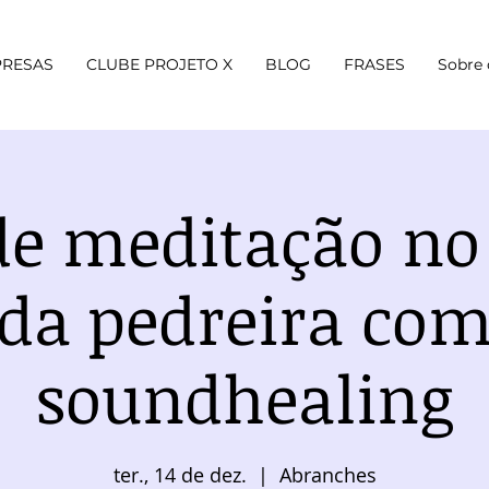
RESAS
CLUBE PROJETO X
BLOG
FRASES
Sobre 
e meditação no
da pedreira co
soundhealing
ter., 14 de dez.
  |  
Abranches