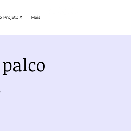
o Projeto X
Mais
 palco
m