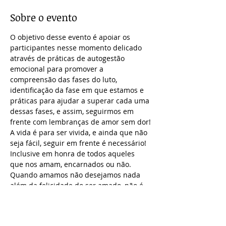
Sobre o evento
O objetivo desse evento é apoiar os 
participantes nesse momento delicado 
através de práticas de autogestão 
emocional para promover a 
compreensão das fases do luto, 
identificação da fase em que estamos e 
práticas para ajudar a superar cada uma 
dessas fases, e assim, seguirmos em 
frente com lembranças de amor sem dor!
A vida é para ser vivida, e ainda que não 
seja fácil, seguir em frente é necessário! 
Inclusive em honra de todos aqueles 
que nos amam, encarnados ou não. 
Quando amamos não desejamos nada 
além da felicidade do ser amado, não é 
mesmo? Então, que tal em amor a você e 
a todos ao seu redor, presentear-se 
participando desse evento?