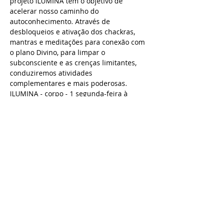
projeto ILUMINA tem o objetivo de 
acelerar nosso caminho do 
autoconhecimento. Através de 
desbloqueios e ativação dos chackras, 
mantras e meditações para conexão com 
o plano Divino, para limpar o 
subconsciente e as crenças limitantes, 
conduziremos atividades 
complementares e mais poderosas.
ILUMINA - corpo - 1 segunda-feira à 
noite por mês;
ILUMINA - alma - 1 sábado por mês.
Segunda dia 26 de fevereiro às 19h30. 
Meditação Gourishankar do Osho.
Inscrições R$ 40 - 
https://www.sympla.com.br/ilumina---
corpo__241908
Saiba Mais >