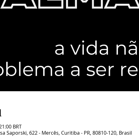
l
 21:00 BRT
sa Saporski, 622 - Mercês, Curitiba - PR, 80810-120, Brasil