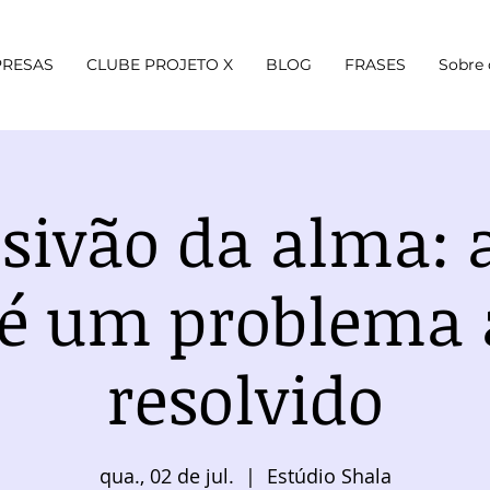
RESAS
CLUBE PROJETO X
BLOG
FRASES
Sobre 
sivão da alma: 
é um problema 
resolvido
qua., 02 de jul.
  |  
Estúdio Shala