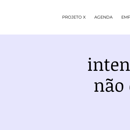
PROJETO X
AGENDA
EMP
inten
não 