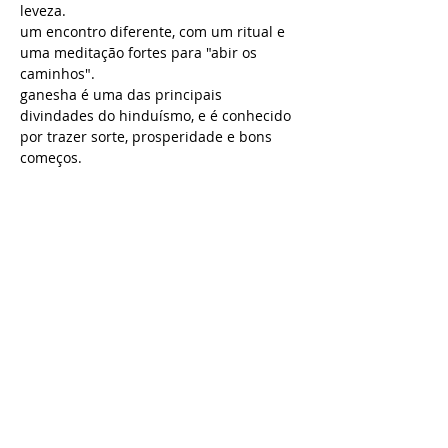
leveza.
um encontro diferente, com um ritual e 
uma meditação fortes para "abir os 
caminhos".
ganesha é uma das principais 
divindades do hinduísmo, e é conhecido 
por trazer sorte, prosperidade e bons 
começos.
para fechar o ano de 2022 e deixar 
aquilo que precisa ficar para trás.
para começar o ano com uma energia 
diferente.
para ter um momento de profundo de 
conexão consigo mesmo e sentir um 
bem-estar enorme.
Saiba Mais >
Compartilhe este evento