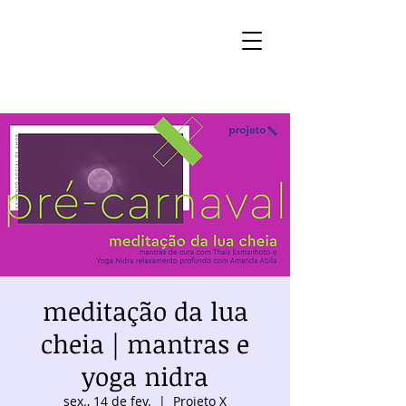
meditação da lua
cheia | mantras e
yoga nidra
sex., 14 de fev.
  |  
Projeto X