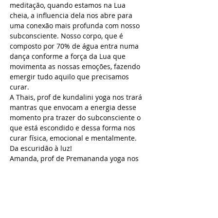
meditação, quando estamos na Lua 
cheia, a influencia dela nos abre para 
uma conexão mais profunda com nosso 
subconsciente. Nosso corpo, que é 
composto por 70% de água entra numa 
dança conforme a força da Lua que 
movimenta as nossas emoções, fazendo 
emergir tudo aquilo que precisamos 
curar. 
A Thais, prof de kundalini yoga nos trará 
mantras que envocam a energia desse 
momento pra trazer do subconsciente o 
que está escondido e dessa forma nos 
curar física, emocional e mentalmente. 
Da escuridão à luz! 
Amanda, prof de Premananda yoga nos 
trará um Yoga Nidra, aprofundando mais 
esse processo de conexão com o que 
está adormecido, abrindo portais para 
muitos bloqueios serem liberados de 
nossos registros inconscientes através 