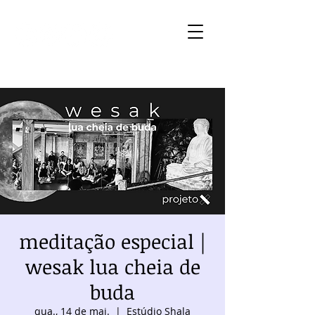
meditação especial |
wesak lua cheia de
buda
qua., 14 de mai.
  |  
Estúdio Shala