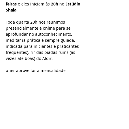
feiras
 e eles iniciam às 
20h
 no 
Estúdio 
Shala
.
Toda quarta 20h nos reunimos 
presencialmente e online para se 
aprofundar no autoconhecimento, 
meditar (a prática é sempre guiada, 
indicada para iniciantes e praticantes 
frequentes). rir das piadas ruins (às 
vezes até boas) do Aldir.
quer aproveitar a mensalidade 
promocional para participar dos 
encontros presenciais ter acesso as 
gravações por apenas R$119,99?
acesse aqui e faça parte do CLUBE 
PROJETO X!
quando: quartas-feiras
Saiba Mais >