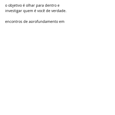
o objetivo é olhar para dentro e 
investigar quem é você de verdade. 
encontros de aprofundamento em 
autoconhecimento.
Quando: última quarta-feira do mês
Horário: 20h
Saiba Mais >
Compartilhe este evento