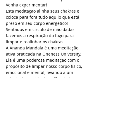
Venha experimentar!
Esta meditação alinha seus chakras e 
coloca para fora tudo aquilo que está 
preso em seu corpo energético!
Sentados em círculo de mão dadas 
fazemos a respiração do fogo para 
limpar e realinhar os chakras.
A Ananda Mandala é uma meditação 
ativa praticada na Oneness University. 
Ela é uma poderosa meditação com o 
propósito de limpar nosso corpo físico, 
emocional e mental, levando a um 
estado de paz interior e liberdade. 
Permite através da "respiração do fogo" 
(kapalabhati) equilibrar nossos centros 
energéticos, os Chakras, ativando a 
energia Kundalini, nos trazendo mais 
energia, liberando o stress acumulado e 
a falta de motivação.
Sábado, 27 de julho das 16h30 às 18h30.
Inscrições R$ 50