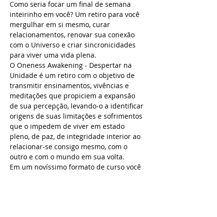
Como seria focar um final de semana 
inteirinho em você? Um retiro para você 
mergulhar em si mesmo, curar 
relacionamentos, renovar sua conexão 
com o Universo e criar sincronicidades 
para viver uma vida plena. 
O Oneness Awakening - Despertar na 
Unidade é um retiro com o objetivo de 
transmitir ensinamentos, vivências e 
meditações que propiciem a expansão 
de sua percepção, levando-o a identificar 
origens de suas limitações e sofrimentos 
que o impedem de viver em estado 
pleno, de paz, de integridade interior ao 
relacionar-se consigo mesmo, com o 
outro e com o mundo em sua volta. 
Em um novíssimo formato de curso você 
irá vivenciar ensinamentos de curas de 
relacionamentos que acontecerão no 
sábado, e no domingo vivenciará 
expansão da consciência e conexão com 