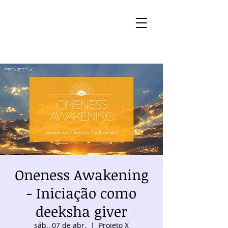
Oneness Awakening
- Iniciação como
deeksha giver
sáb., 07 de abr.
  |  
Projeto X