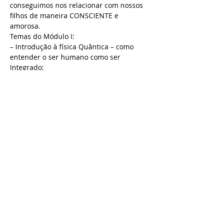
conseguimos nos relacionar com nossos 
filhos de maneira CONSCIENTE e 
amorosa.
Temas do Módulo I:
– Introdução à física Quântica – como 
entender o ser humano como ser 
Integrado; 
– Os principais momentos de 
desenvolvimento que influenciam a 
criança por toda a vida; 
– O desenvolvimento a partir do toque e 
afeto; 
– Crianças índigo quem são?
Saiba Mais >
Compartilhe este evento