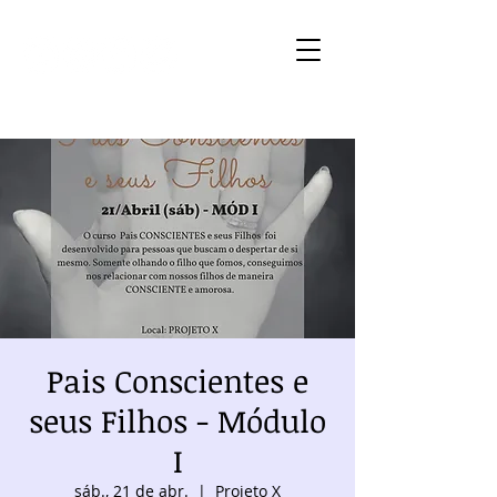
Pais Conscientes e
seus Filhos - Módulo
I
sáb., 21 de abr.
  |  
Projeto X