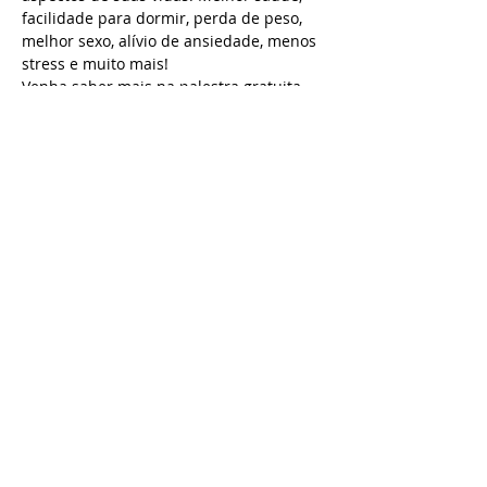
facilidade para dormir, perda de peso, 
melhor sexo, alívio de ansiedade, menos 
stress e muito mais!
Venha saber mais na palestra gratuita 
com o facilitador Rodrigo Bontempo.
Quarta-feira. 27/02 das 19 às 20h30.
Vagas limitadas
Entre em contato pelo e-mail: 
rodbbvg@gmail.com ou pelo whats app 
(41) 99737 6912
Compartilhe este evento
projeto x
todos os direitos reservados.