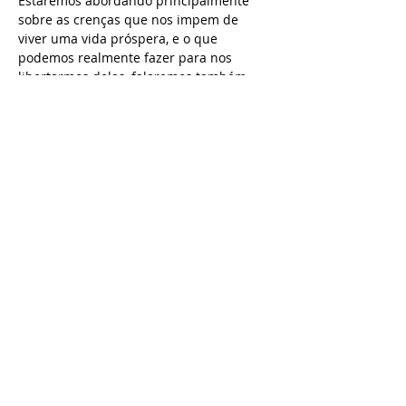
Estaremos abordando principalmente 
sobre as crenças que nos impem de 
viver uma vida próspera, e o que 
podemos realmente fazer para nos 
libertarmos delas, falaremos também 
sobre identificação de propósitos e o 
que e como fazer para alcançá-los.
Nesta quinta, dia 7 às 19h30, palestra 
gratuita com uma nova abordagem 
quântica focando na co-criação da sua 
realidade com Dhyana Telma.
Compartilhe este evento
projeto x
todos os direitos reservados.