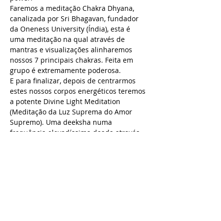
Faremos a meditação Chakra Dhyana, 
canalizada por Sri Bhagavan, fundador 
da Oneness University (Índia), esta é 
uma meditação na qual através de 
mantras e visualizações alinharemos 
nossos 7 principais chakras. Feita em 
grupo é extremamente poderosa. 
E para finalizar, depois de centrarmos 
estes nossos corpos energéticos teremos 
a potente Divine Light Meditation 
(Meditação da Luz Suprema do Amor 
Supremo). Uma deeksha numa 
frequência elevadíssima doada através 
do olhar do meditador Aldir Enomoto, o 
primeiro brasileiro iniciado nessa 
doação de energia.
Uma noite de muito amor e conexão 
para nos reencontrarmos e darmos 
início à 2019 com muita energia!
Quarta-feira, 16 de janeiro, às 19h30.
Inscrições R$50, vagas limitadas.