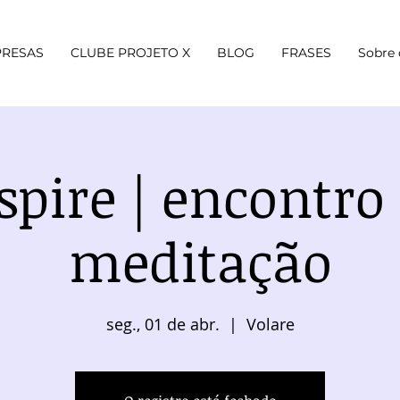
RESAS
CLUBE PROJETO X
BLOG
FRASES
Sobre 
spire | encontro
meditação
seg., 01 de abr.
  |  
Volare