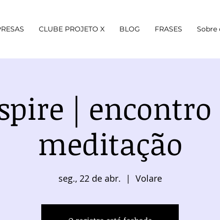
RESAS
CLUBE PROJETO X
BLOG
FRASES
Sobre 
spire | encontro
meditação
seg., 22 de abr.
  |  
Volare