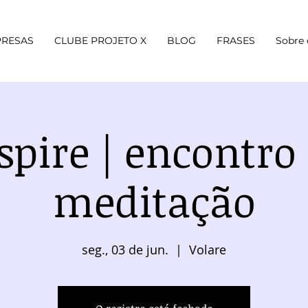
RESAS
CLUBE PROJETO X
BLOG
FRASES
Sobre 
spire | encontro
meditação
seg., 03 de jun.
  |  
Volare