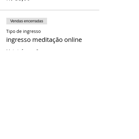
Vendas encerradas
Tipo de ingresso
ingresso meditação online
Mais informações
Preço
R$ 25,00
Vendas encerradas
Tipo de ingresso
ingresso clube projeto x
Mais informações
Preço