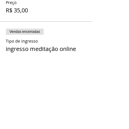
Preço
R$ 35,00
Vendas encerradas
Tipo de ingresso
ingresso meditação online
Mais informações
Preço
R$ 25,00
Vendas encerradas
Tipo de ingresso
ingresso clube projeto x
Mais informações