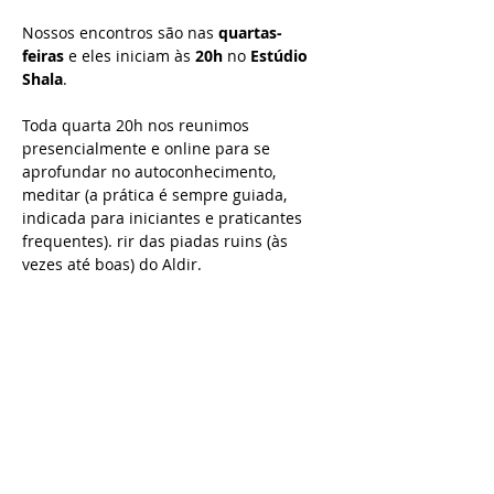
Nossos encontros são nas 
quartas-
feiras
 e eles iniciam às 
20h
 no 
Estúdio 
Shala
.
Toda quarta 20h nos reunimos 
presencialmente e online para se 
aprofundar no autoconhecimento, 
meditar (a prática é sempre guiada, 
indicada para iniciantes e praticantes 
frequentes). rir das piadas ruins (às 
vezes até boas) do Aldir.
quer aproveitar a mensalidade 
promocional para participar dos 
encontros presenciais ter acesso as 
gravações por apenas R$119,99?
acesse aqui e faça parte do CLUBE 
PROJETO X!
quando: quartas-feiras