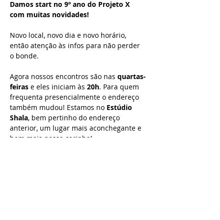
Damos start no 9º ano do Projeto X 
com muitas novidades!
Novo local, novo dia e novo horário, 
então atenção às infos para não perder 
o bonde.
Agora nossos encontros são nas 
quartas-
feiras
 e eles iniciam às 
20h
. Para quem 
frequenta presencialmente o endereço 
também mudou! Estamos no 
Estúdio 
Shala
, bem pertinho do endereço 
anterior, um lugar mais aconchegante e 
bem mais nossa carinha!
Então, toda quarta 20h nos reunimos 
presencialmente e online para meditar e 
trocar deeksha (energização).