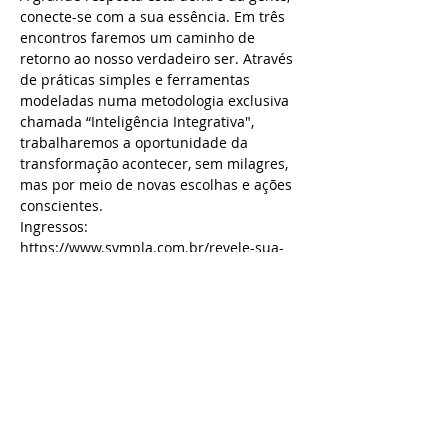
conecte-se com a sua essência. Em três 
encontros faremos um caminho de 
retorno ao nosso verdadeiro ser. Através 
de práticas simples e ferramentas 
modeladas numa metodologia exclusiva 
chamada “Inteligência Integrativa", 
trabalharemos a oportunidade da 
transformação acontecer, sem milagres, 
mas por meio de novas escolhas e ações 
conscientes.
Ingressos: 
https://www.sympla.com.br/revele-sua-
essencia__265279
Programa:
Dia 5 de Abril - ​Auto Imagem/ eu 
idealizado
Como nos desconectamos do ser e 
criamos uma imagem irreal de quem 
somos.
Quem acho que eu sou? 
Saiba Mais >