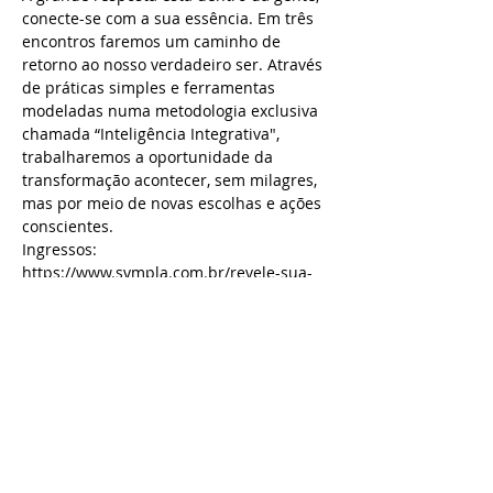
conecte-se com a sua essência. Em três 
encontros faremos um caminho de 
retorno ao nosso verdadeiro ser. Através 
de práticas simples e ferramentas 
modeladas numa metodologia exclusiva 
chamada “Inteligência Integrativa", 
trabalharemos a oportunidade da 
transformação acontecer, sem milagres, 
mas por meio de novas escolhas e ações 
conscientes.
Ingressos: 
https://www.sympla.com.br/revele-sua-
essencia__265279
Programa:
Dia 5 de Abril - ​Auto Imagem/ eu 
idealizado
Como nos desconectamos do ser e 
criamos uma imagem irreal de quem 
somos.
Quem acho que eu sou? 
Saiba Mais >