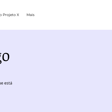
o Projeto X
Mais
go
ue está