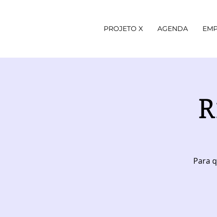
PROJETO X
AGENDA
EMP
R
Para q