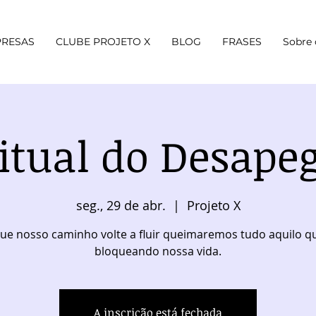
RESAS
CLUBE PROJETO X
BLOG
FRASES
Sobre 
itual do Desape
seg., 29 de abr.
  |  
Projeto X
ue nosso caminho volte a fluir queimaremos tudo aquilo q
bloqueando nossa vida.
A inscrição está fechada